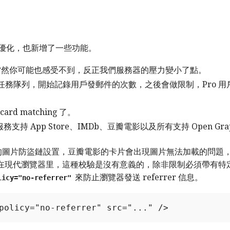
一些優化，也新增了一些功能。
了，當然你可能也感受不到，反正我們服務器的壓力變小了點。
務隊列，開始記錄用戶發郵件的次數，之後會做限制，Pro 用戶每
ard matching 了。
服務支持 App Store、IMDb、豆瓣電影以及所有支持 Open Gr
的圖片防盜鏈設置，豆瓣電影的卡片會出現圖片無法加載的問題
。但是在現代瀏覽器里，這種校驗是沒有意義的，除非限制必須帶有特定的 
來防止瀏覽器發送 referrer 信息。
licy="no-referrer"
policy="no-referrer" src="..." />