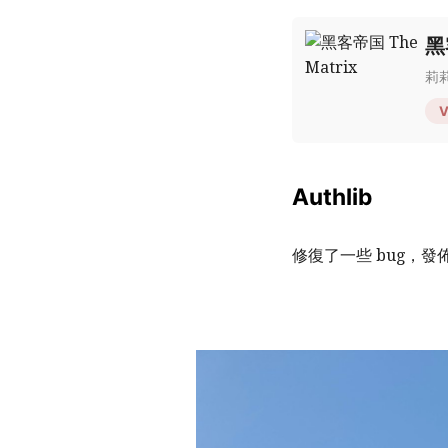
黑
莉莉
Authlib
修復了一些 bug，發