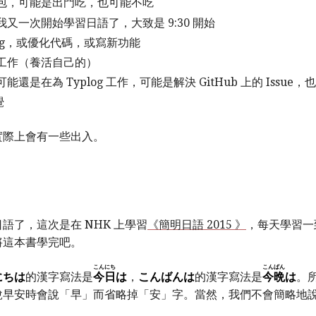
包，可能是出門吃，也可能不吃
又一次開始學習日語了，大致是 9:30 開始
的 bug，或優化代碼，或寫新功能
工作（養活自己的）
還是在為 Typlog 工作，可能是解決 GitHub 上的 Issue
覺
實際上會有一些出入。
語了，這次是在 NHK 上學習
《簡明日語 2015 》
，每天學習一
將這本書學完吧。
こん
にち
こん
ばん
にちは
的漢字寫法是
今
日
は
，
こんばんは
的漢字寫法是
今
晩
は
。
說早安時會說「早」而省略掉「安」字。當然，我們不會簡略地