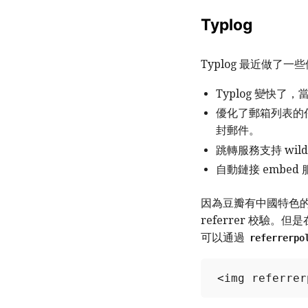
Typlog
Typlog 最近做了
Typlog 變快
優化了郵箱列表的任
封郵件。
跳轉服務支持 wildc
自動鏈接 embed 
因為豆瓣有中國特色
referrer 校驗
可以通過
referrerpo
<img referrer