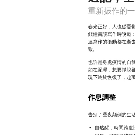
重新振作的一
春光正好，人也從憂
錢鐘書談寫作時說道
連寫作的衝動都在逝
致。
也許是身處疫情的自
如在泥潭，想要掙脫
現下終於恢復了，趁
作息調整
告别了昼夜颠倒的生
自然醒，時間跨度比較大