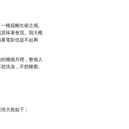
了一種疏離生僻之感。
就意味著會寫。我大概
戲看電影也提不起興
前的幾個月裡，整個人
不想洗澡，不想睡覺。
安排大致如下：