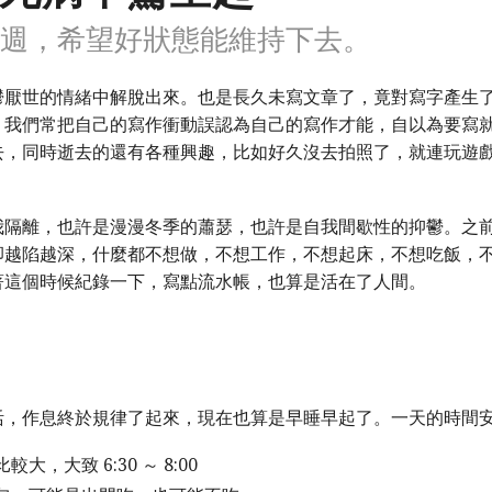
週，希望好狀態能維持下去。
鬱厭世的情緒中解脫出來。也是長久未寫文章了，竟對寫字產生
：我們常把自己的寫作衝動誤認為自己的寫作才能，自以為要寫
去，同時逝去的還有各種興趣，比如好久沒去拍照了，就連玩遊
我隔離，也許是漫漫冬季的蕭瑟，也許是自我間歇性的抑鬱。之
卻越陷越深，什麼都不想做，不想工作，不想起床，不想吃飯，
著這個時候紀錄一下，寫點流水帳，也算是活在了人間。
活，作息終於規律了起來，現在也算是早睡早起了。一天的時間
，大致 6:30 ～ 8:00