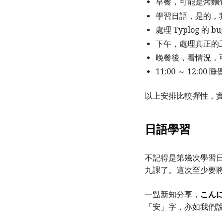
早餐，可能是烤麵
學習日語，是的，我
處理 Typlog 
下午，處理真正的
晚餐後，看情況，可能
11:00 ～ 12:00 睡
以上安排比較彈性，
日語學習
不記得是第幾次學習日
九課了。這次至少要
一點新知分享，
こん
「安」字，亦如我們