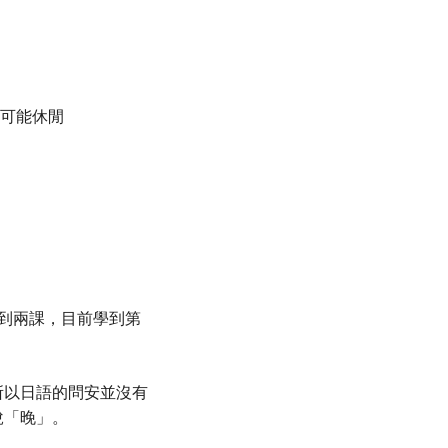
，也可能休閒
到兩課，目前學到第
所以日語的問安並沒有
說「晚」。