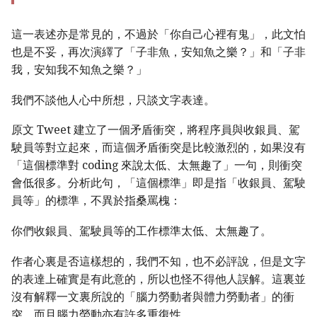
這一表述亦是常見的，不過於「你自己心裡有鬼」，此文怕
也是不妥，再次演繹了「子非魚，安知魚之樂？」和「子非
我，安知我不知魚之樂？」
我們不談他人心中所想，只談文字表達。
原文 Tweet 建立了一個矛盾衝突，將程序員與收銀員、駕
駛員等對立起來，而這個矛盾衝突是比較激烈的，如果沒有
「這個標準對 coding 來說太低、太無趣了」一句，則衝突
會低很多。分析此句，「這個標準」即是指「收銀員、駕駛
員等」的標準，不異於指桑罵槐：
你們收銀員、駕駛員等的工作標準太低、太無趣了。
作者心裏是否這樣想的，我們不知，也不必評說，但是文字
的表達上確實是有此意的，所以也怪不得他人誤解。這裏並
沒有解釋一文裏所說的「腦力勞動者與體力勞動者」的衝
突，而且腦力勞動亦有許多重復性。