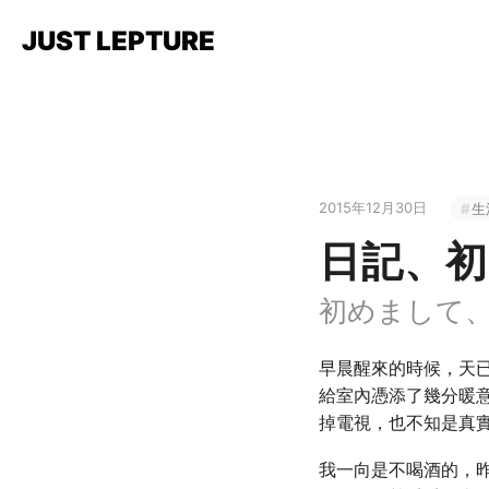
JUST LEPTURE
2015年12月30日
生
日記、
初めまして
早晨醒來的時候，天
給室內憑添了幾分暖
掉電視，也不知是真
我一向是不喝酒的，