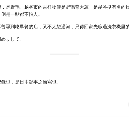
鴨，是野鴨。越谷市的吉祥物便是野鴨背大蔥，是越谷挺有名的
，倒是一點都不怕人。
不曾尋到吃早餐的店，又不太想過河，只得回家先晾過洗衣機里
初めまして。
記錄也，是日本記事之簡寫也。