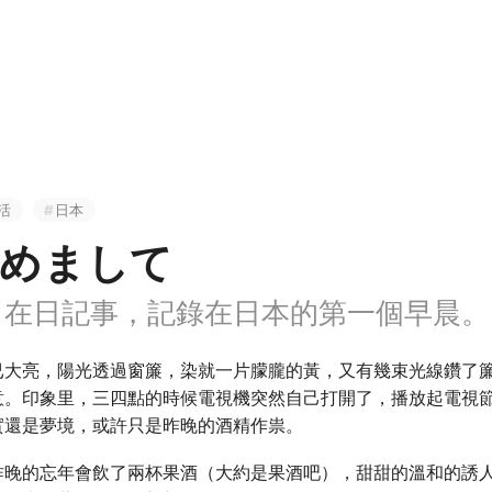
活
日本
初めまして
、在日記事，記錄在日本的第一個早晨。
已大亮，陽光透過窗簾，染就一片朦朧的黃，又有幾束光線鑽了
意。印象里，三四點的時候電視機突然自己打開了，播放起電視
實還是夢境，或許只是昨晚的酒精作祟。
昨晚的忘年會飲了兩杯果酒（大約是果酒吧），甜甜的溫和的誘