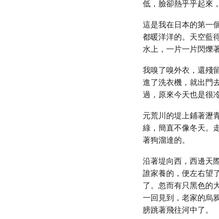
低，臉卻熱乎乎起來
這是我在日本的第一
都暖洋洋的。天空藍
水上，一片一片閃爍
我嗅了嗅外衣，還殘
進了洗衣機，就出門
過，原來今天也是很
元荒川的堤上鋪著瀝
綠，簡直不像冬天。
著狗溜達的。
沿著堤向西，西邊天
誰家養的，便左右望
了。忽而有只黑色的
一回見到，老家的烏
膀跳著飛往河中了。