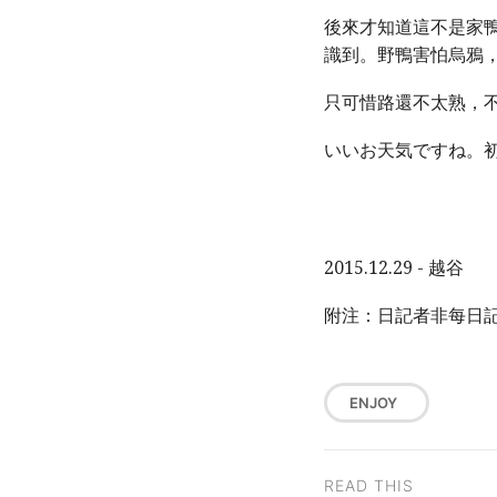
後來才知道這不是家
識到。野鴨害怕烏鴉
只可惜路還不太熟，
いいお天気ですね。
2015.12.29 - 越谷
附注：日記者非每日
ENJOY
READ THIS