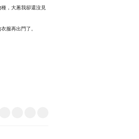
物種，大蔥我卻還沒見
的衣服再出門了。