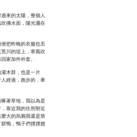
射過來的太陽，整個人
風吹拂水面，陽光灑在
順便把昨晚的衣服也丟
元荒川的堤上，寒風吹
再回家加件外套。
的灌木群，也是一片
行人經過，跑步的，牽
邊啄著草地，我以為是
方，靠近我的住所附近
這麼大的烏鴉我還是第
了群鴨，鴨子們撲撲翅