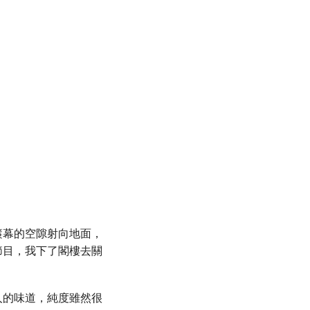
簾幕的空隙射向地面，
節目，我下了閣樓去關
人的味道，純度雖然很