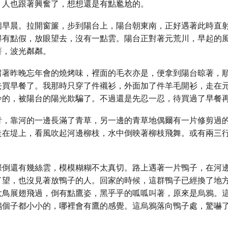
，人也跟著興奮了，想想還是有點尷尬的。
個早晨。拉開窗簾，步到陽台上，陽台朝東南，正好遇著此時直
得有點假，放眼望去，沒有一點雲。陽台正對著元荒川，早起的
著，波光粼粼。
留著昨晚忘年會的燒烤味，裡面的毛衣亦是，便拿到陽台晾著，
去買早餐了。我那時只穿了件襯衫，外面加了件羊毛開衫，走在
冷的，被陽台的陽光欺騙了。不過還是先忍一忍，待買過了早餐
青，靠河的一邊長滿了青草，另一邊的青草地偶爾有一片修剪過
走在堤上，看風吹起河邊柳枝，水中倒映著柳枝飛舞。或有兩三
際倒還有幾絲雲，模模糊糊不太真切。路上遇著一片鴨子，在河
了望，也沒見著放鴨子的人。回家的時候，這群鴨子已經換了地
大鳥展翅飛過，倒有點鷹姿，黑乎乎的呱呱叫著，原來是烏鴉。
鴉個子都小小的，哪裡會有鷹的感覺。這烏鴉落向鴨子處，驚嚇